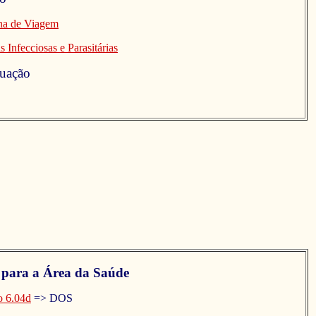
na de Viagem
 Infecciosas e Parasitárias
uação
s
para a Área da Saúde
o 6.04d
=> DOS