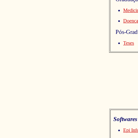
Medici
Doenças
Pós-Grad
Teses
Software
Epi Inf