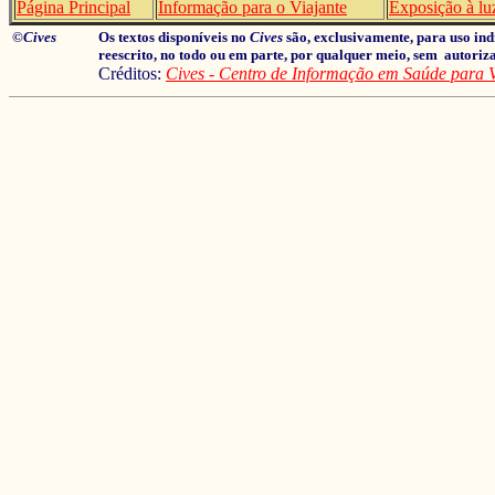
Página Principal
Informação para o Viajante
Exposição à luz
©
Cives
Os textos disponíveis no
Cives
são, exclusivamente, para uso ind
reescrito, no todo ou em parte, por qualquer meio, sem autoriz
Créditos:
Cives - Centro de Informação em Saúde para V