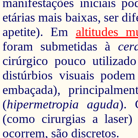
manifestações iniciais po
etárias mais baixas, ser dif
apetite).
Em
altitudes m
foram submetidas à
cer
cirúrgico pouco utilizad
distúrbios visuais podem 
embaçada), principalmen
(
hipermetropia aguda
). 
(como cirurgias a laser)
ocorrem, são discretos.