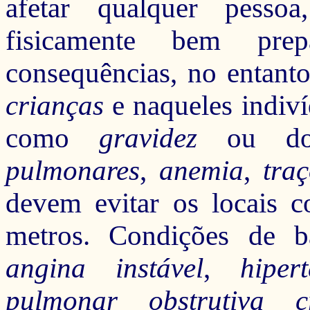
afetar qualquer pesso
fisicamente bem pre
consequências, no entant
crianças
e naqueles indiv
como
gravidez
ou doe
pulmonares
,
anemia
,
tra
devem evitar os locais c
metros. Condições de b
angina
instável
,
hiper
pulmonar obstrutiva
c