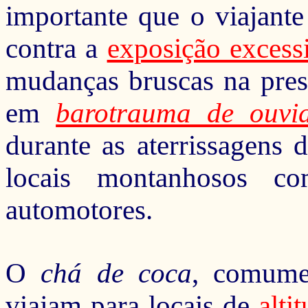
importante que
o viajant
contra a
exposição excessi
mudanças bruscas na pres
em
barotrauma de ouvi
durante
as aterrissagens 
locais montanhosos
com 
automotores.
O
chá de coca
, comumen
viajam para locais de
alti